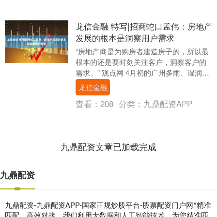
龙信金融 特写|招商蛇口孟伟：房地产
发展的根本是洞察用户需求
“房地产商是为购房者建造房子的，所以最
根本的还是要时刻关注客户，洞察客户的
需求。” 观点网 4月初的广州多雨、湿润，
阳光直射地面的时间少之又少，人流也不
龙信金融
如平日密....
查看：
208
分类：
九鼎配资APP
九鼎配资文章已加载完成
九鼎配资
九鼎配资-九鼎配资APP-国家正规炒股平台-股票配资门户网^精准
匹配，高效对接。我们利用大数据和人工智能技术，为您精准匹