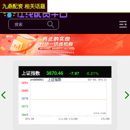
九鼎配资 相关话题
上证指数
3870.46
-7.97
-0.21%