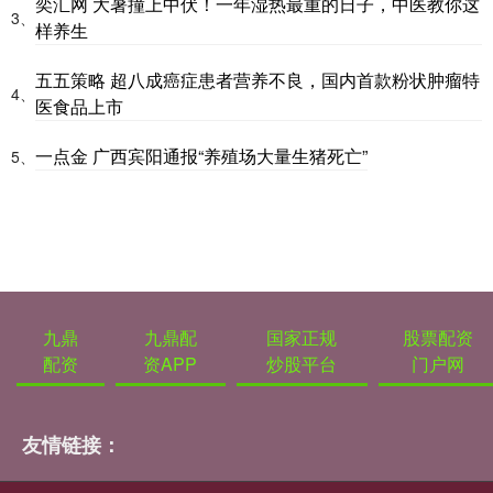
奕汇网 大暑撞上中伏！一年湿热最重的日子，中医教你这
3、
样养生
五五策略 超八成癌症患者营养不良，国内首款粉状肿瘤特
4、
医食品上市
一点金 广西宾阳通报“养殖场大量生猪死亡”
5、
九鼎
九鼎配
国家正规
股票配资
配资
资APP
炒股平台
门户网
友情链接：