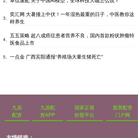
卓信速配 关于中国AI模型，全球科技大咖怎么说？
2、
奕汇网 大暑撞上中伏！一年湿热最重的日子，中医教你这
3、
样养生
五五策略 超八成癌症患者营养不良，国内首款粉状肿瘤特
4、
医食品上市
一点金 广西宾阳通报“养殖场大量生猪死亡”
5、
九鼎
九鼎配
国家正规
股票配资
配资
资APP
炒股平台
门户网
友情链接：