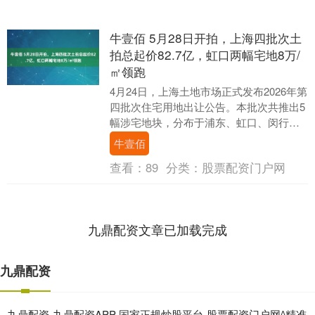
牛壹佰 5月28日开拍，上海四批次土
拍总起价82.7亿，虹口两幅宅地8万/
㎡领跑
4月24日，上海土地市场正式发布2026年第
四批次住宅用地出让公告。本批次共推出5
幅涉宅地块，分布于浦东、虹口、闵行、
青浦四区，总出让面积约10.12万平方
牛壹佰
米，....
查看：
89
分类：
股票配资门户网
九鼎配资文章已加载完成
九鼎配资
九鼎配资-九鼎配资APP-国家正规炒股平台-股票配资门户网^精准