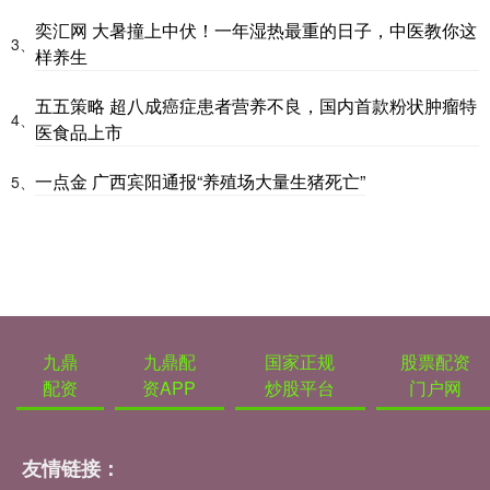
奕汇网 大暑撞上中伏！一年湿热最重的日子，中医教你这
3、
样养生
五五策略 超八成癌症患者营养不良，国内首款粉状肿瘤特
4、
医食品上市
一点金 广西宾阳通报“养殖场大量生猪死亡”
5、
九鼎
九鼎配
国家正规
股票配资
配资
资APP
炒股平台
门户网
友情链接：