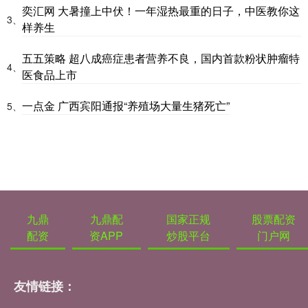
奕汇网 大暑撞上中伏！一年湿热最重的日子，中医教你这
3、
样养生
五五策略 超八成癌症患者营养不良，国内首款粉状肿瘤特
4、
医食品上市
一点金 广西宾阳通报“养殖场大量生猪死亡”
5、
九鼎
九鼎配
国家正规
股票配资
配资
资APP
炒股平台
门户网
友情链接：