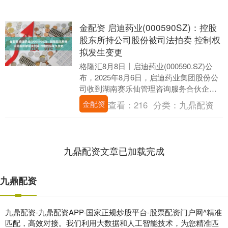
金配资 启迪药业(000590SZ)：控股
股东所持公司股份被司法拍卖 控制权
拟发生变更
格隆汇8月8日丨启迪药业(000590.SZ)公
布，2025年8月6日，启迪药业集团股份公
司收到湖南赛乐仙管理咨询服务合伙企业
(有限合伙)(简称“湖南赛乐仙”)....
金配资
查看：
216
分类：
九鼎配资
九鼎配资文章已加载完成
九鼎配资
九鼎配资-九鼎配资APP-国家正规炒股平台-股票配资门户网^精准
匹配，高效对接。我们利用大数据和人工智能技术，为您精准匹