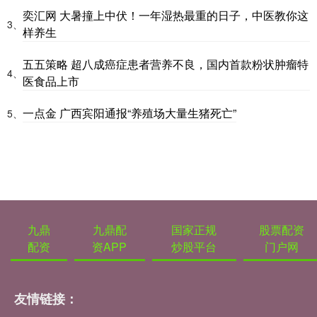
奕汇网 大暑撞上中伏！一年湿热最重的日子，中医教你这
3、
样养生
五五策略 超八成癌症患者营养不良，国内首款粉状肿瘤特
4、
医食品上市
一点金 广西宾阳通报“养殖场大量生猪死亡”
5、
九鼎
九鼎配
国家正规
股票配资
配资
资APP
炒股平台
门户网
友情链接：