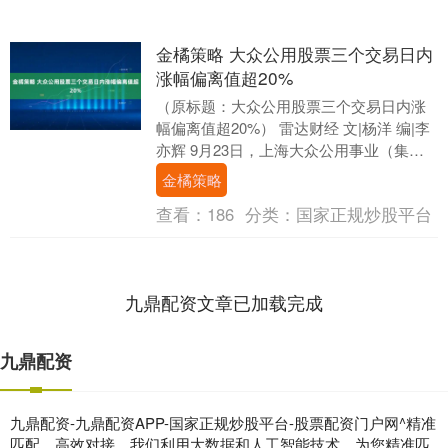
金橘策略 大众公用股票三个交易日内
涨幅偏离值超20%
（原标题：大众公用股票三个交易日内涨
幅偏离值超20%） 雷达财经 文|杨洋 编|李
亦辉 9月23日，上海大众公用事业（集
团）股份有限公司（证券代码：600635....
金橘策略
查看：
186
分类：
国家正规炒股平台
九鼎配资文章已加载完成
九鼎配资
九鼎配资-九鼎配资APP-国家正规炒股平台-股票配资门户网^精准
匹配，高效对接。我们利用大数据和人工智能技术，为您精准匹