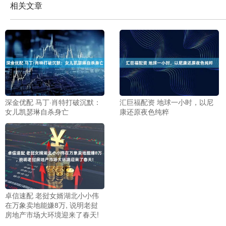
相关文章
深金优配 马丁·肖特打破沉默：
汇巨福配资 地球一小时，以尼
女儿凯瑟琳自杀身亡
康还原夜色纯粹
卓信速配 老挝女婿湖北小小伟
在万象卖地能嫌8万, 说明老挝
房地产市场大环境迎来了春天!