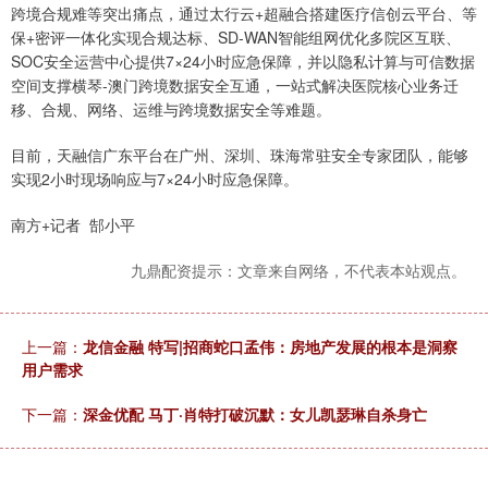
跨境合规难等突出痛点，通过太行云+超融合搭建医疗信创云平台、等
保+密评一体化实现合规达标、SD‑WAN智能组网优化多院区互联、
SOC安全运营中心提供7×24小时应急保障，并以隐私计算与可信数据
空间支撑横琴‑澳门跨境数据安全互通，一站式解决医院核心业务迁
移、合规、网络、运维与跨境数据安全等难题。
目前，天融信广东平台在广州、深圳、珠海常驻安全专家团队，能够
实现2小时现场响应与7×24小时应急保障。
南方+记者 郜小平
九鼎配资提示：文章来自网络，不代表本站观点。
上一篇：
龙信金融 特写|招商蛇口孟伟：房地产发展的根本是洞察
用户需求
下一篇：
深金优配 马丁·肖特打破沉默：女儿凯瑟琳自杀身亡