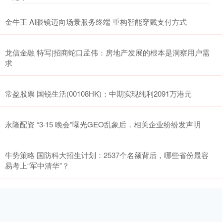
金牛王 AI眼镜迈向场景服务终端 重构智能穿戴支付方式
龙信金融 特写|招商蛇口孟伟：房地产发展的根本是洞察用户需
求
常盈股票 国锐生活(00108HK)：中期实现纯利2091万港元
永隆配资 “3·15 晚会”曝光GEO乱象后，相关企业纷纷发声明
牛势策略 国防科大招生计划：2537个名额背后，哪些省份最容
易考上“军中清华”？