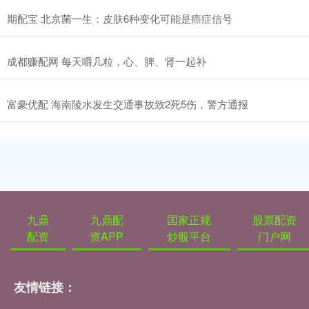
期配宝 北京菌一生：皮肤6种变化可能是癌症信号
成都赚配网 每天嚼几粒，心、脾、肾一起补
富豪优配 海南陵水发生交通事故致2死5伤，警方通报
九鼎
九鼎配
国家正规
股票配资
配资
资APP
炒股平台
门户网
友情链接：