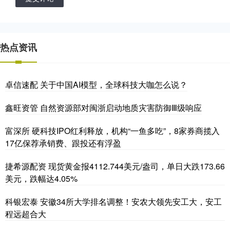
热点资讯
卓信速配 关于中国AI模型，全球科技大咖怎么说？
鑫旺资管 自然资源部对闽浙启动地质灾害防御Ⅲ级响应
富深所 硬科技IPO红利释放，机构“一鱼多吃”，8家券商揽入
17亿保荐承销费、跟投还有浮盈
捷希源配资 现货黄金报4112.744美元/盎司，单日大跌173.66
美元，跌幅达4.05%
科银宏泰 安徽34所大学排名调整！安农大领先安工大，安工
程远超合大