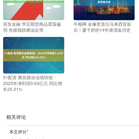
亚投金融 华宝期货商品震荡偏
牛顺网 金像奖首位马来西亚影
弱 焦煤领跌燃油反弹
后！廖子妤的14年港漂血泪史
51配资 聚辰股份业绩快报：
2025年净利润3.63亿元 同比增
长25.01%
相关评论
本文评分
*