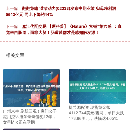
上一篇：
翻翻策略 潍柴动力(02338)发布中期业绩 归母净利润
5643亿元 同比下降约44%
下一篇：
嘉汇优配交易 【硬科普】《Nature》实锤“第六感”：直
觉来自肠道，而非大脑！肠道菌群才是感知触发源！
相关文章
捷希源配资 现货黄金报
广州米牛 刷新三观！豪门公子
4112.744美元/盎司，单日大跌
流泪控诉遭亲哥哥侵犯12年，
173.66美元，跌幅达4.05%
女星Mild正在孕期