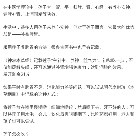
在中医学理论中，莲子甘、涩、平，归脾、肾、心经，有养心安神、
健脾补肾、止泻固精等功效。
生活中，很多人用莲子来养心安神，但对于莲子而言，它最大的优势
却是——补益脾胃。
服用莲子养脾胃的方法，很多古医书中也早有记载。
《神农本草经》记载莲子“主补中、养神、益气力”。初秋吃一点，不
仅能缓解失眠，还可以通过补肾增强免疫力，达到润肺的效果。
展开剩余61%
如果平时有脾胃不足、消化能力差等问题，可以试试明代李时珍《本
草纲目》中记载的这种方式：
将莲子放在嘴里慢慢嚼，细细地嚼碎，然后咽下去。牙不好的人，可
以将莲子用水泡一会儿，软化后再咀嚼咽下，比吃药都好用，老人和
孩子也可以尝试。
莲子怎么吃？