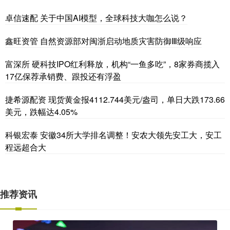
卓信速配 关于中国AI模型，全球科技大咖怎么说？
鑫旺资管 自然资源部对闽浙启动地质灾害防御Ⅲ级响应
富深所 硬科技IPO红利释放，机构“一鱼多吃”，8家券商揽入
17亿保荐承销费、跟投还有浮盈
捷希源配资 现货黄金报4112.744美元/盎司，单日大跌173.66
美元，跌幅达4.05%
科银宏泰 安徽34所大学排名调整！安农大领先安工大，安工
程远超合大
推荐资讯