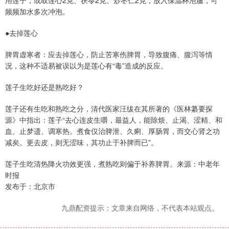
用莲子，或取莲心2克、茯苓2克、炒枣仁2克，放入保温杯泡服，可
频频加水多次冲泡。
●去掉莲心
脾胃虚寒者：应去掉莲心，防止苦寒伤脾胃，导致腹痛、腹泻等情
况，这种不适易被误以为是莲心有“毒”造成的反应。
莲子生吃好还是熟吃好？
莲子还有生吃和熟吃之分，清代医家汪绂在其所著的《医林纂要探
源》中指出：莲子“去心连皮生嚼，最益人，能除烦、止渴、涩精、和
血、止梦遗、调寒热。煮食仅治脾泄、久痢、厚肠胃，而交心肾之功
减矣。更去皮，则无涩味，其功止于补脾而已”。
莲子生吃清热降火功效更强，煮熟吃则偏于补养脾胃。来源：中老年
时报
发布于：北京市
九鼎配资提示：文章来自网络，不代表本站观点。