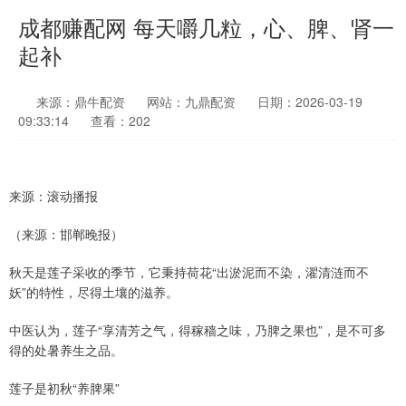
成都赚配网 每天嚼几粒，心、脾、肾一
起补
来源：鼎牛配资
网站：九鼎配资
日期：2026-03-19
09:33:14
查看：202
来源：滚动播报
（来源：邯郸晚报）
秋天是莲子采收的季节，它秉持荷花“出淤泥而不染，濯清涟而不
妖”的特性，尽得土壤的滋养。
中医认为，莲子“享清芳之气，得稼穑之味，乃脾之果也”，是不可多
得的处暑养生之品。
莲子是初秋“养脾果”