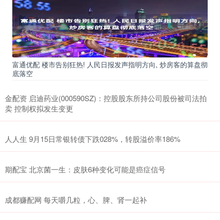
富通优配 楼市告别狂热! 人民日报发声指明方向, 炒房客的算盘彻
底落空
金配资 启迪药业(000590SZ)：控股股东所持公司股份被司法拍
卖 控制权拟发生变更
人人生 9月15日常银转债下跌028%，转股溢价率186%
期配宝 北京菌一生：皮肤6种变化可能是癌症信号
成都赚配网 每天嚼几粒，心、脾、肾一起补