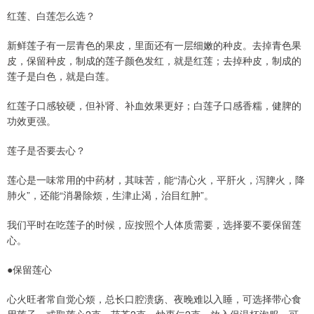
红莲、白莲怎么选？
新鲜莲子有一层青色的果皮，里面还有一层细嫩的种皮。去掉青色果
皮，保留种皮，制成的莲子颜色发红，就是红莲；去掉种皮，制成的
莲子是白色，就是白莲。
红莲子口感较硬，但补肾、补血效果更好；白莲子口感香糯，健脾的
功效更强。
莲子是否要去心？
莲心是一味常用的中药材，其味苦，能“清心火，平肝火，泻脾火，降
肺火”，还能“消暑除烦，生津止渴，治目红肿”。
我们平时在吃莲子的时候，应按照个人体质需要，选择要不要保留莲
心。
●保留莲心
心火旺者常自觉心烦，总长口腔溃疡、夜晚难以入睡，可选择带心食