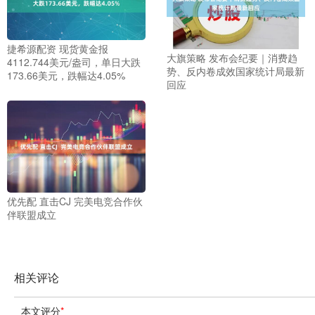
捷希源配资 现货黄金报
大旗策略 发布会纪要｜消费趋
4112.744美元/盎司，单日大跌
势、反内卷成效国家统计局最新
173.66美元，跌幅达4.05%
回应
优先配 直击CJ 完美电竞合作伙
伴联盟成立
相关评论
本文评分
*