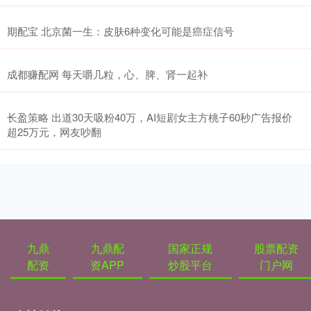
期配宝 北京菌一生：皮肤6种变化可能是癌症信号
成都赚配网 每天嚼几粒，心、脾、肾一起补
长盈策略 出道30天吸粉40万，AI短剧女主方桃子60秒广告报价
超25万元，网友吵翻
九鼎
九鼎配
国家正规
股票配资
配资
资APP
炒股平台
门户网