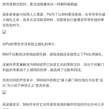
然而谁都没想到，童话滤镜像泡沫一样瞬间被戳破。
据多家泰媒与知情人士透露，Psi为了让Mild看清真相，在哥哥举办盛
大婚礼之前，曾多次尝试联系Mild，试图将自己惨遭亲哥哥性侵的事
实告知对方。
但Psi的警告并没有阻止婚礼的举行。
Mild不仅毅然决然地如期完婚，据报道她还直接禁止了Psi出席婚礼。
这被外界普遍解读为Mild或早已知道丈夫的黑暗过往，但出于对豪门
利益的考量或个人感情的抉择，她选择了沉默和同流。
也有坊间的声音表示，Mild或许权衡过“嫁入豪门保住地位与名誉”远
比“为小叔子伸张正义”更具价值。
风波爆发后，Mild并未对丈夫性侵亲弟弟的爆炸性指控作出任何公开