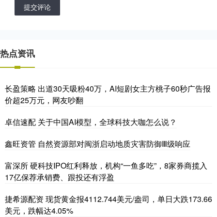
提交评论
热点资讯
长盈策略 出道30天吸粉40万，AI短剧女主方桃子60秒广告报
价超25万元，网友吵翻
卓信速配 关于中国AI模型，全球科技大咖怎么说？
鑫旺资管 自然资源部对闽浙启动地质灾害防御Ⅲ级响应
富深所 硬科技IPO红利释放，机构“一鱼多吃”，8家券商揽入
17亿保荐承销费、跟投还有浮盈
捷希源配资 现货黄金报4112.744美元/盎司，单日大跌173.66
美元，跌幅达4.05%