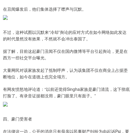
在丑闻爆发后，他们集体选择了噤声与沉默。
不过，这种试图以沉默来“冷却”舆论的应对方式在如今网络如此发达
的时代显然没有效果，不然就不会冲出泰国了。
据了解，目前这起豪门丑闻不仅在国内微博等平台引起舆论，更是在
西方一些社交平台曝光。
大量网民对该家族发起了抵制呼声，认为该集团不仅在商业上占据垄
断地位，如今在道德上也完全塌方。
有网友愤怒地评论道：“以前还觉得Singha家族是豪门清流，这下彻底
打脸了。有录音证据都没用，豪门眼里只有面子。”
四、豪门受害者
在法律这一边，公开的消息只有母亲以民事财产纠纷为由起诉Psi，要