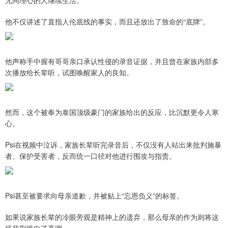
他不仅讲述了直指人伦底线的事实，而且还放出了致命的“底牌”。
他声称手中握有哥哥亲口承认性侵的录音证据，并且曾在家族内部多
次播放给长辈听，试图唤醒家人的良知。
然而，这个被奉为泰国顶级豪门的家族给出的反应，比沉默更令人寒
心。
Psi在视频中泣诉，家族长辈听完录音后，不仅没有人站出来批判施暴
者、保护受害者，反而统一口径对他进行围攻与指责。
Psi甚至被要求向母亲道歉，并被贴上“忘恩负义”的标签。
如果说家族长辈的冷眼旁观是精神上的遗弃，那么母亲的作为则将这
场悲剧推向了高潮。