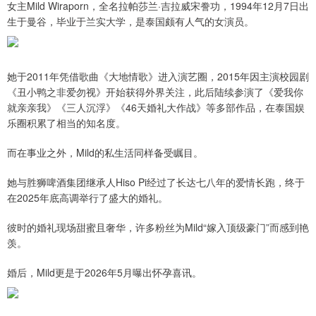
女主Mild Wiraporn，全名拉帕莎兰·吉拉威宋誊功，1994年12月7日出
生于曼谷，毕业于兰实大学，是泰国颇有人气的女演员。
她于2011年凭借歌曲《大地情歌》进入演艺圈，2015年因主演校园剧
《丑小鸭之非爱勿视》开始获得外界关注，此后陆续参演了《爱我你
就亲亲我》《三人沉浮》《46天婚礼大作战》等多部作品，在泰国娱
乐圈积累了相当的知名度。
而在事业之外，Mild的私生活同样备受瞩目。
她与胜狮啤酒集团继承人Hiso Pi经过了长达七八年的爱情长跑，终于
在2025年底高调举行了盛大的婚礼。
彼时的婚礼现场甜蜜且奢华，许多粉丝为Mild“嫁入顶级豪门”而感到艳
羡。
婚后，Mild更是于2026年5月曝出怀孕喜讯。