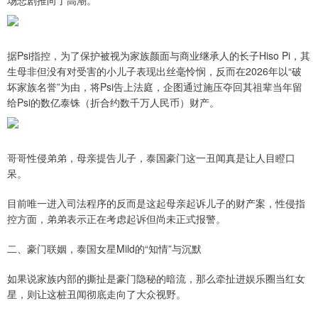
据Psi指控，为了保护被视为家族颜面与商业继承人的长子Hiso Pi，其
生母非但没有对受害的小儿子表现出丝毫怜悯，反而在2026年以“破
坏家族名誉”为由，将Psi告上法庭，企图通过施压夺回其祖辈当年留
给Psi的数亿泰铢（折合约数千万人民币）财产。
哥哥性侵弟弟，母亲提告儿子，泰国豪门这一丑闻真是让人目瞪口
呆。
目前唯一进入司法程序的反而是这起母亲起诉儿子的财产案，性侵指
控方面，弟弟表示正在考虑起诉但尚未正式报警。
二、豪门联姻，泰国女星Mild的“知情”与沉默
如果说家族内部的撕扯是豪门隐秘的暗流，那么牵扯进娱乐圈当红女
星，则让这桩丑闻彻底走向了大众视野。