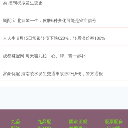
卖 控制权拟发生变更
期配宝 北京菌一生：皮肤6种变化可能是癌症信号
人人生 9月15日常银转债下跌028%，转股溢价率186%
成都赚配网 每天嚼几粒，心、脾、肾一起补
富豪优配 海南陵水发生交通事故致2死5伤，警方通报
九鼎
九鼎配
国家正规
股票配资