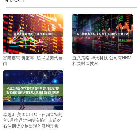
富隆咨询 黄赌毒, 还得是美式自
五八策略 华天科技 公司有HBM
由
相关封装技术
卓越汇 美国CFTC正在调查特朗
普3月推迟对伊朗实施打击前夕
石油期货交易出现的激增现象