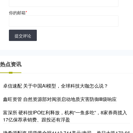
你的邮箱
*
提交评论
热点资讯
卓信速配 关于中国AI模型，全球科技大咖怎么说？
鑫旺资管 自然资源部对闽浙启动地质灾害防御Ⅲ级响应
富深所 硬科技IPO红利释放，机构“一鱼多吃”，8家券商揽入
17亿保荐承销费、跟投还有浮盈
捷希源配资 现货黄金报4112.744美元/盎司，单日大跌173.66